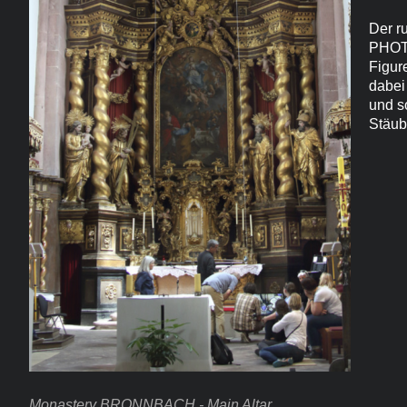
Der r
PHOTO
Figur
dabei
und s
Stäub
Monastery BRONNBACH - Main Altar