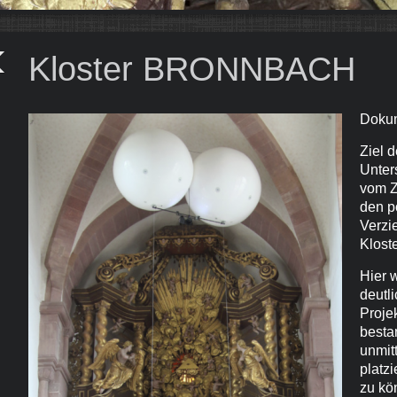
Kloster BRONNBACH
Dokum
Ziel d
Unter
vom Z
den p
Verzi
Klost
Hier 
deutli
Proje
besta
unmit
platz
zu kö