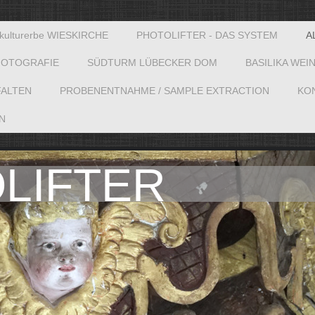
kulturerbe WIESKIRCHE
PHOTOLIFTER - DAS SYSTEM
A
FOTOGRAFIE
SÜDTURM LÜBECKER DOM
BASILIKA WE
FALTEN
PROBENENTNAHME / SAMPLE EXTRACTION
KO
N
OLIFTER