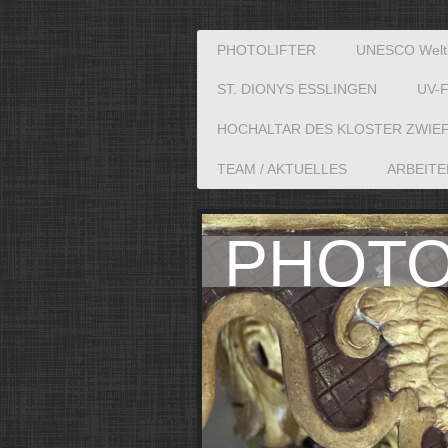
PHOTOLIFTER
UNESCO Welt
ST. DIONYS ESSLINGEN
UV-
HOCHALTAR DES KLOSTER ZWIE
TEAM / AKTUELLES
ARBEITE
PHOT