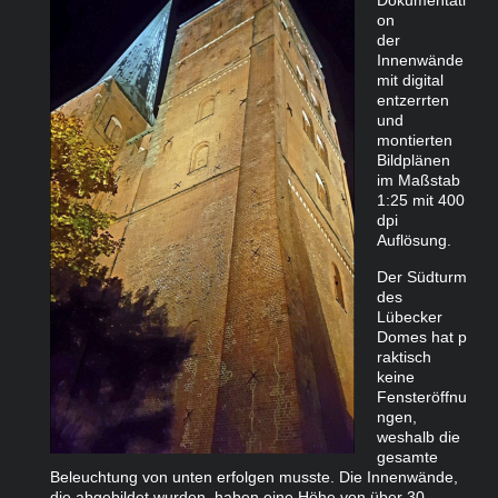
on
der
Innenwände
mit digital
entzerrten
und
montierten
Bildplänen
im Maßstab
1:25 mit 400
dpi
Auflösung.
Der Südturm
des
Lübecker
Domes hat p
raktisch
keine
Fensteröffnu
ngen,
weshalb die
gesamte
Beleuchtung von unten erfolgen musste. Die Innenwände,
die abgebildet wurden, haben eine Höhe von über 30